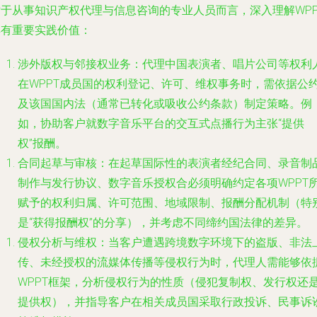
对于从事知识产权代理与信息咨询的专业人员而言，深入理解WPP
具有重要实践价值：
涉外版权与邻接权业务
：代理中国表演者、唱片公司等权利
在WPPT成员国的权利登记、许可、维权事务时，需依据公
及该国国内法（通常已转化或吸收公约条款）制定策略。例
如，协助客户就数字音乐平台的交互式点播行为主张“提供
权”报酬。
合同起草与审核
：在起草国际性的表演者经纪合同、录音制
制作与发行协议、数字音乐授权合必须明确约定各项WPPT
赋予的权利归属、许可范围、地域限制、报酬分配机制（特
是“获得报酬权”的分享），并考虑不同缔约国法律的差异。
侵权分析与维权
：当客户遭遇跨境数字环境下的盗版、非法
传、未经授权的流媒体传播等侵权行为时，代理人需能够依
WPPT框架，分析侵权行为的性质（侵犯复制权、发行权还
提供权），并指导客户在相关成员国采取行政投诉、民事诉