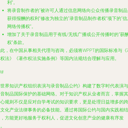
利”。
将录音制作者的“被许可人通过信息网络向公众传播录音制品
获得报酬的权利”修改为独立的“录音制品制作者权”项下的“信
网络传播权”。
增加了关于录音制品用于有线/无线广播或公开传播时的“获
权”条款。
因此，在中国从事相关代理与咨询，必须将WPPT的国际标准与《
作权法》《著作权法实施条例》等国内法规结合理解与应用。
##
《世界知识产权组织表演与录音制品公约》构建了数字时代表演
录音制品国际保护的基础网络。对于知识产权从业者而言，掌握
核心规则不仅是应对自学考试的知识要求，更是处理日益增多的
境文化产业法律事务的必备技能。通过将国际公约与国内实践相
合，方能更好地服务于权利人，促进文化创意产业的健康有序发
展。