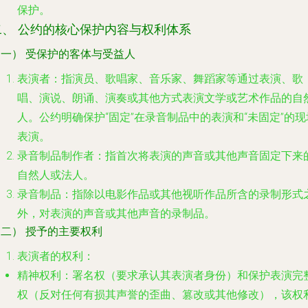
保护。
二、 公约的核心保护内容与权利体系
（一） 受保护的客体与受益人
表演者
：指演员、歌唱家、音乐家、舞蹈家等通过表演、歌
唱、演说、朗诵、演奏或其他方式表演文学或艺术作品的自
人。公约明确保护“固定”在录音制品中的表演和“未固定”的现
表演。
录音制品制作者
：指首次将表演的声音或其他声音固定下来
自然人或法人。
录音制品
：指除以电影作品或其他视听作品所含的录制形式
外，对表演的声音或其他声音的录制品。
二） 授予的主要权利
表演者的权利
：
精神权利
：署名权（要求承认其表演者身份）和保护表演完
权（反对任何有损其声誉的歪曲、篡改或其他修改），该权