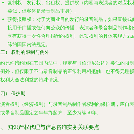
复制权
、
发行权
、
出租权
、
提供权
（内容与表演者的对应权
类似，但客体是录音制品本身）。
获得报酬权
：对于为商业目的发行的录音制品，如果直接或
接用于广播或任何向公众的传播，表演者和录音制品制作者
享有获得一次性合理报酬的权利。此项权利的具体实现方式
缔约国国内法规定。
三） 权利的限制与例外
公约允许缔约国在其国内法中，规定与《伯尔尼公约》类似的限
与例外，但仅限于不与录音制品的正常利用相抵触、也不得无理
害权利人合法利益的特殊情况。
四） 保护期
表演者权利（经济权利）与录音制品制作者权利的保护期，应自
演或录音制品固定之年年终起算，至少持续50年。
三、 知识产权代理与信息咨询实务关联要点