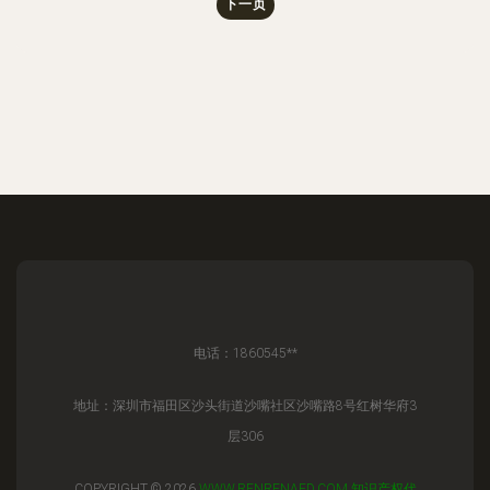
下一页
电话：1860545**
地址：深圳市福田区沙头街道沙嘴社区沙嘴路8号红树华府3
层306
COPYRIGHT © 2026
WWW.RENRENAED.COM
知识产权代